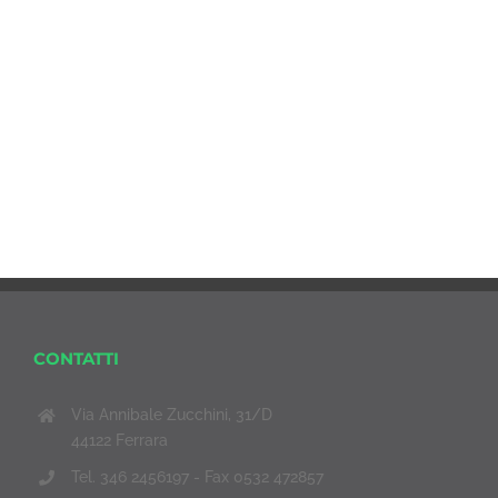
CONTATTI
Via Annibale Zucchini, 31/D
44122 Ferrara
Tel. 346 2456197 - Fax 0532 472857