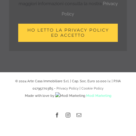
maggiori informazioni consulta la nostra
Privacy
Policy
.
HO LETTO LA PRIVACY POLICY
ED ACCETTO
© 2024 Arte Casa Immobiliare S.r.l. | Cap. Soc. Euro 10.000 i.v. | P.IVA
01795770385 -
Privacy Policy
|
Cookie Policy
Made with love by
Modì Marketing
Facebook
Instagram
Email