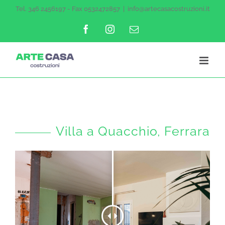
Salta
Tel. 346 2456197 - Fax 0532472857
|
info@artecasacostruzioni.it
al
Facebook
Instagram
Email
contenuto
Villa a Quacchio, Ferrara